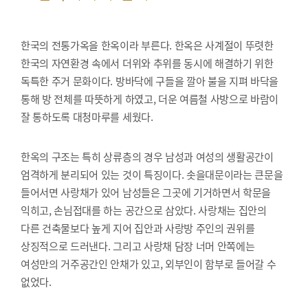
한국의 전통가옥을 한옥이라 부른다. 한옥은 사계절이 뚜렷한
한국의 자연환경 속에서 더위와 추위를 동시에 해결하기 위한
독특한 주거 문화이다. 방바닥에 구들을 깔아 불을 지펴 바닥을
통해 방 전체를 따뜻하게 하였고, 더운 여름철 사방으로 바람이
잘 통하도록 대청마루를 세웠다.
한옥의 구조는 특히 상류층의 경우 남성과 여성의 생활공간이
엄격하게 분리되어 있는 것이 특징이다. 솟을대문이라는 큰문을
들어서면 사랑채가 있어 남성들은 그곳에 기거하면서 학문을
익히고, 손님접대를 하는 공간으로 삼았다. 사랑채는 집안의
다른 건축물보다 높게 지어 집안과 사랑방 주인의 권위를
상징적으로 드러낸다. 그리고 사랑채 담장 너머 안쪽에는
여성만의 거주공간인 안채가 있고, 외부인이 함부로 들어갈 수
없었다.