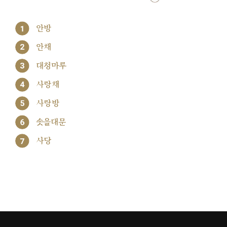
1
안방
2
안채
3
대청마루
4
사랑채
5
사랑방
6
솟을대문
7
사당