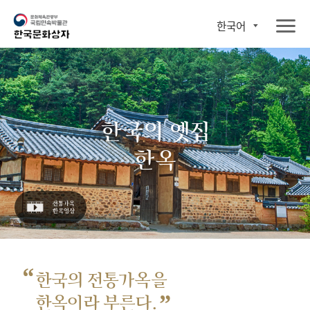
한국어
한국의 옛집
한옥
“
한국의 전통가옥을
”
한옥이라 부른다.