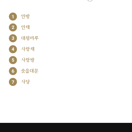
1
안방
2
안채
3
대청마루
4
사랑채
5
사랑방
6
솟을대문
7
사당