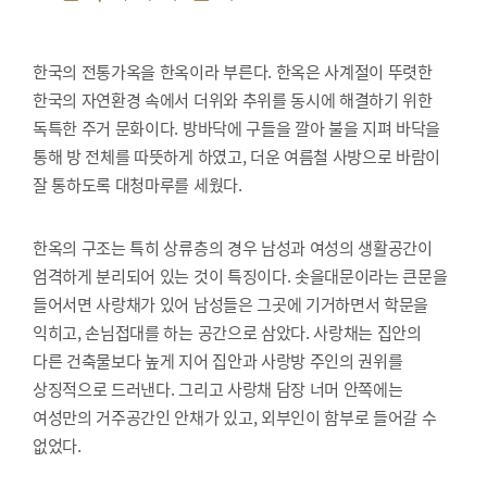
한국의 전통가옥을 한옥이라 부른다. 한옥은 사계절이 뚜렷한
한국의 자연환경 속에서 더위와 추위를 동시에 해결하기 위한
독특한 주거 문화이다. 방바닥에 구들을 깔아 불을 지펴 바닥을
통해 방 전체를 따뜻하게 하였고, 더운 여름철 사방으로 바람이
잘 통하도록 대청마루를 세웠다.
한옥의 구조는 특히 상류층의 경우 남성과 여성의 생활공간이
엄격하게 분리되어 있는 것이 특징이다. 솟을대문이라는 큰문을
들어서면 사랑채가 있어 남성들은 그곳에 기거하면서 학문을
익히고, 손님접대를 하는 공간으로 삼았다. 사랑채는 집안의
다른 건축물보다 높게 지어 집안과 사랑방 주인의 권위를
상징적으로 드러낸다. 그리고 사랑채 담장 너머 안쪽에는
여성만의 거주공간인 안채가 있고, 외부인이 함부로 들어갈 수
없었다.