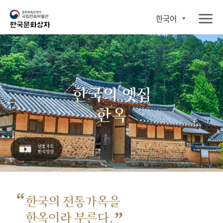
한국어
한국의 옛집
한옥
“
한국의 전통가옥을
”
한옥이라 부른다.