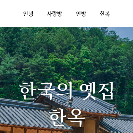
안녕
사랑방
안방
한복
한국의 옛집
한옥