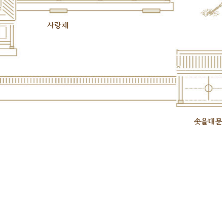
사랑채
솟을대