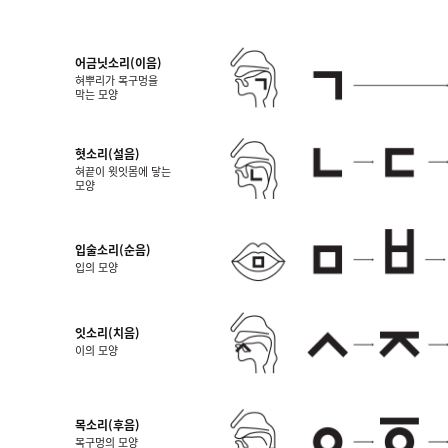
어금닛소리(이음)
혀뿌리가 목구멍을
막는 모양
혓소리(설음)
혀끝이 윗잇몸에 닿는
모양
입술소리(순음)
입의 모양
잇소리(치음)
이의 모양
목소리(후음)
목구멍의 모양