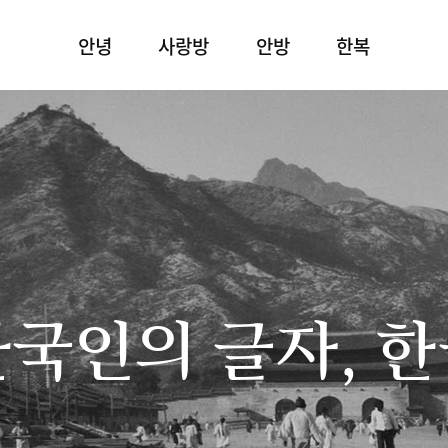
안녕
사랑방
안방
한복
국인의 글자, 