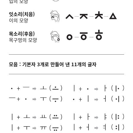
입의 모양
잇소리(치음)
이의 모양
목소리(후음)
목구멍의 모양
모음 : 기본자 3개로 만들어 낸 11개의 글자