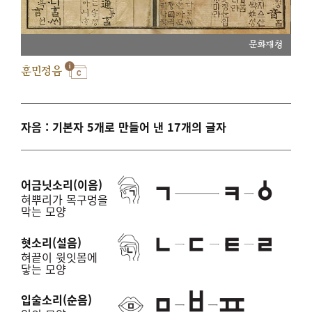
문화재청
훈민정음
자음 : 기본자 5개로 만들어 낸 17개의 글자
어금닛소리(이음)
혀뿌리가 목구멍을
막는 모양
혓소리(설음)
혀끝이 윗잇몸에
닿는 모양
입술소리(순음)