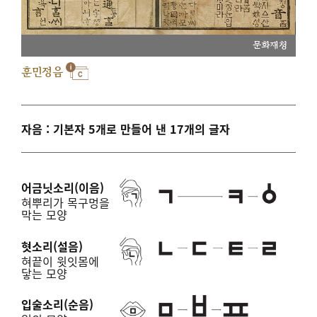
문화재청
훈민정음
자음 : 기본자 5개로 만들어 낸 17개의 글자
어금닛소리(이음)
혀뿌리가 목구멍을
막는 모양
혓소리(설음)
혀끝이 윗잇몸에
닿는 모양
입술소리(순음)