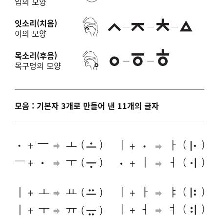
입의 모양
잇소리(치음)
이의 모양
목소리(후음)
목구멍의 모양
모음 : 기본자 3개로 만들어 낸 11개의 글자