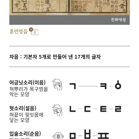
문화재청
훈민정음
자음 : 기본자 5개로 만들어 낸 17개의 글자
어금닛소리(이음)
혀뿌리가 목구멍을
막는 모양
혓소리(설음)
혀끝이 윗잇몸에
닿는 모양
입술소리(순음)