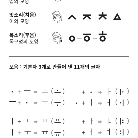
입의 모양
잇소리(치음)
이의 모양
목소리(후음)
목구멍의 모양
모음 : 기본자 3개로 만들어 낸 11개의 글자