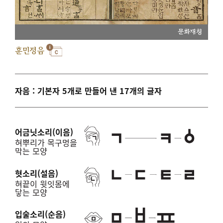
문화재청
훈민정음
자음 : 기본자 5개로 만들어 낸 17개의 글자
어금닛소리(이음)
혀뿌리가 목구멍을
막는 모양
혓소리(설음)
혀끝이 윗잇몸에
닿는 모양
입술소리(순음)