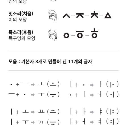
입의 모양
잇소리(치음)
이의 모양
목소리(후음)
목구멍의 모양
모음 : 기본자 3개로 만들어 낸 11개의 글자