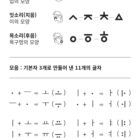
입의 모양
잇소리(치음)
이의 모양
목소리(후음)
목구멍의 모양
모음 : 기본자 3개로 만들어 낸 11개의 글자