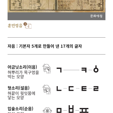
문화재청
훈민정음
자음 : 기본자 5개로 만들어 낸 17개의 글자
어금닛소리(이음)
혀뿌리가 목구멍을
막는 모양
혓소리(설음)
혀끝이 윗잇몸에
닿는 모양
입술소리(순음)