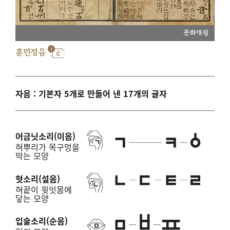
문화재청
훈민정음
자음 : 기본자 5개로 만들어 낸 17개의 글자
어금닛소리(이음)
혀뿌리가 목구멍을
막는 모양
혓소리(설음)
혀끝이 윗잇몸에
닿는 모양
입술소리(순음)