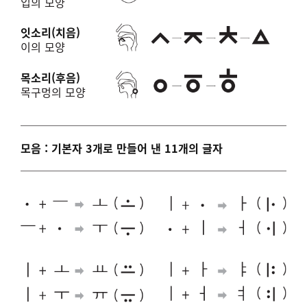
입의 모양
잇소리(치음)
이의 모양
목소리(후음)
목구멍의 모양
모음 : 기본자 3개로 만들어 낸 11개의 글자