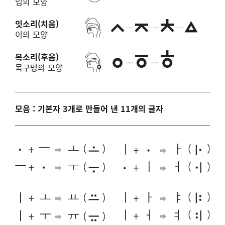
입의 모양
잇소리(치음)
이의 모양
목소리(후음)
목구멍의 모양
모음 : 기본자 3개로 만들어 낸 11개의 글자