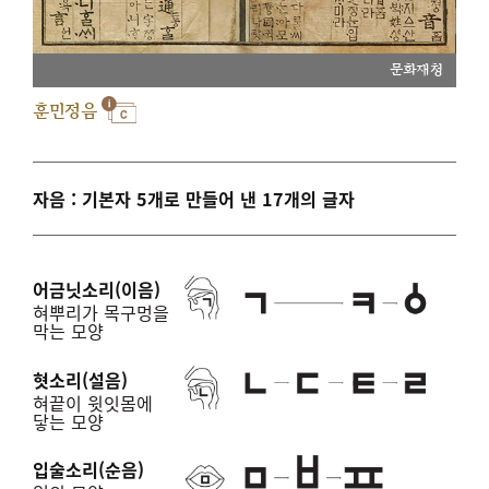
문화재청
훈민정음
자음 : 기본자 5개로 만들어 낸 17개의 글자
어금닛소리(이음)
혀뿌리가 목구멍을
막는 모양
혓소리(설음)
혀끝이 윗잇몸에
닿는 모양
입술소리(순음)