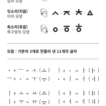
입의 모양
잇소리(치음)
이의 모양
목소리(후음)
목구멍의 모양
모음 : 기본자 3개로 만들어 낸 11개의 글자