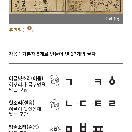
문화재청
훈민정음
자음 : 기본자 5개로 만들어 낸 17개의 글자
어금닛소리(이음)
혀뿌리가 목구멍을
막는 모양
혓소리(설음)
혀끝이 윗잇몸에
닿는 모양
입술소리(순음)