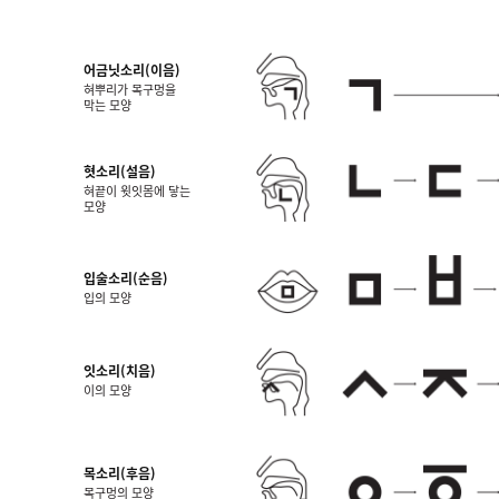
어금닛소리(이음)
혀뿌리가 목구멍을
막는 모양
혓소리(설음)
혀끝이 윗잇몸에 닿는
모양
입술소리(순음)
입의 모양
잇소리(치음)
이의 모양
목소리(후음)
목구멍의 모양