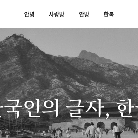
안녕
사랑방
안방
한복
국인의 글자, 