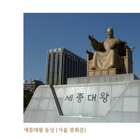
세종대왕 동상 (서울 광화문)