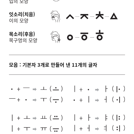
입의 모양
잇소리(치음)
이의 모양
목소리(후음)
목구멍의 모양
모음 : 기본자 3개로 만들어 낸 11개의 글자