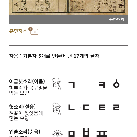
문화재청
훈민정음
자음 : 기본자 5개로 만들어 낸 17개의 글자
어금닛소리(이음)
혀뿌리가 목구멍을
막는 모양
혓소리(설음)
혀끝이 윗잇몸에
닿는 모양
입술소리(순음)