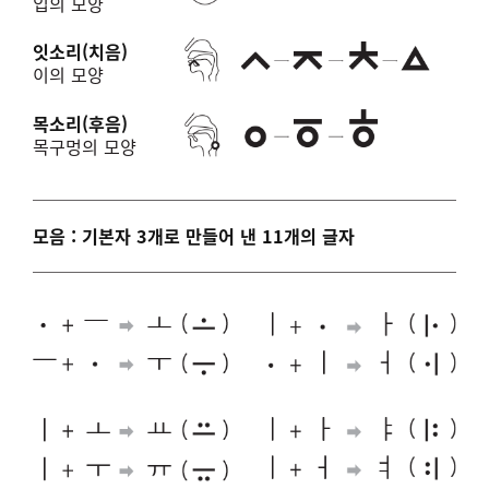
입의 모양
잇소리(치음)
이의 모양
목소리(후음)
목구멍의 모양
모음 : 기본자 3개로 만들어 낸 11개의 글자