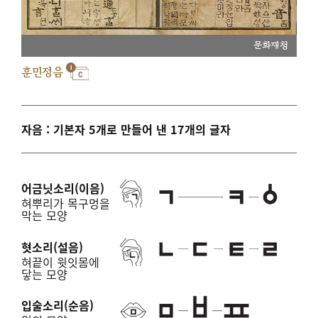
문화재청
훈민정음
자음 : 기본자 5개로 만들어 낸 17개의 글자
어금닛소리(이음)
혀뿌리가 목구멍을
막는 모양
혓소리(설음)
혀끝이 윗잇몸에
닿는 모양
입술소리(순음)