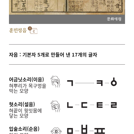
문화재청
훈민정음
자음 : 기본자 5개로 만들어 낸 17개의 글자
어금닛소리(이음)
혀뿌리가 목구멍을
막는 모양
혓소리(설음)
혀끝이 윗잇몸에
닿는 모양
입술소리(순음)