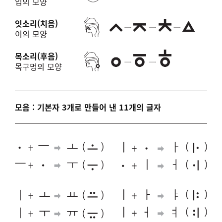
입의 모양
잇소리(치음)
이의 모양
목소리(후음)
목구멍의 모양
모음 : 기본자 3개로 만들어 낸 11개의 글자