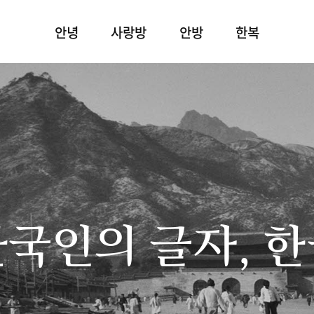
안녕
사랑방
안방
한복
국인의 글자, 