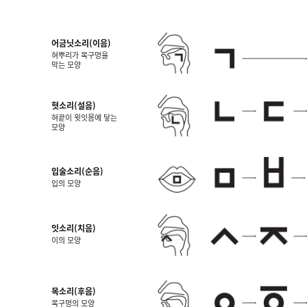
어금닛소리(이음)
혀뿌리가 목구멍을
막는 모양
혓소리(설음)
혀끝이 윗잇몸에 닿는
모양
입술소리(순음)
입의 모양
잇소리(치음)
이의 모양
목소리(후음)
목구멍의 모양