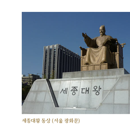
세종대왕 동상 (서울 광화문)