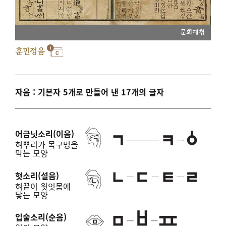
문화재청
훈민정음
자음 : 기본자 5개로 만들어 낸 17개의 글자
어금닛소리(이음)
혀뿌리가 목구멍을
막는 모양
혓소리(설음)
혀끝이 윗잇몸에
닿는 모양
입술소리(순음)