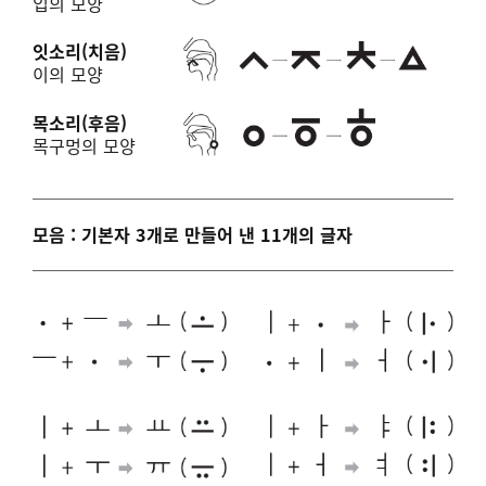
입의 모양
잇소리(치음)
이의 모양
목소리(후음)
목구멍의 모양
모음 : 기본자 3개로 만들어 낸 11개의 글자