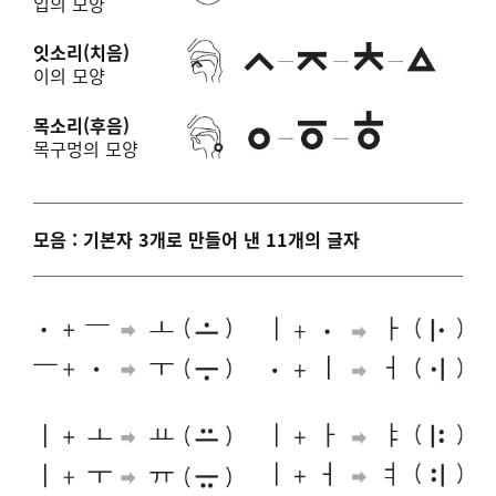
입의 모양
잇소리(치음)
이의 모양
목소리(후음)
목구멍의 모양
모음 : 기본자 3개로 만들어 낸 11개의 글자