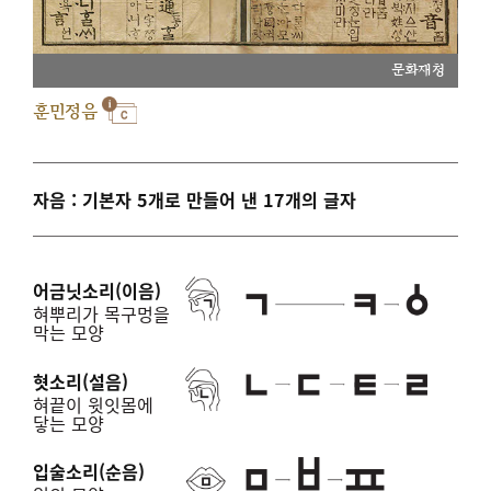
문화재청
훈민정음
자음 : 기본자 5개로 만들어 낸 17개의 글자
어금닛소리(이음)
혀뿌리가 목구멍을
막는 모양
혓소리(설음)
혀끝이 윗잇몸에
닿는 모양
입술소리(순음)