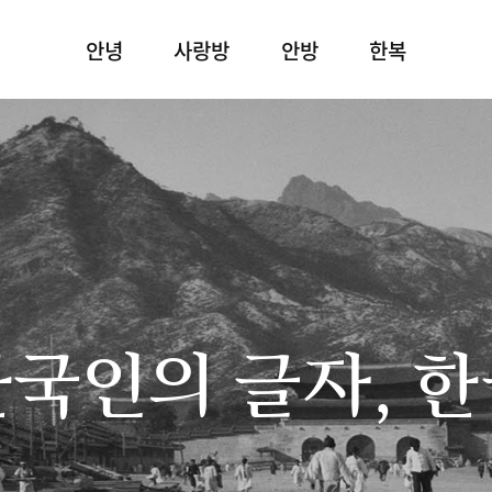
안녕
사랑방
안방
한복
국인의 글자, 