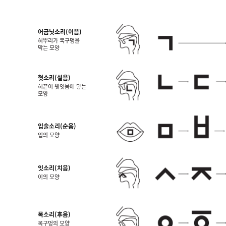
어금닛소리(이음)
혀뿌리가 목구멍을
막는 모양
혓소리(설음)
혀끝이 윗잇몸에 닿는
모양
입술소리(순음)
입의 모양
잇소리(치음)
이의 모양
목소리(후음)
목구멍의 모양