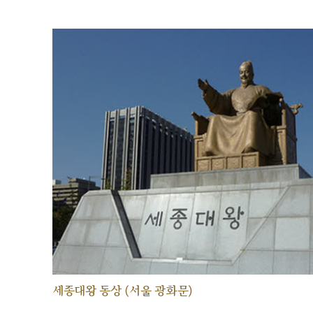
세종대왕 동상 (서울 광화문)