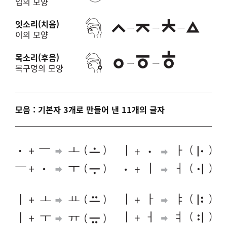
입의 모양
잇소리(치음)
이의 모양
목소리(후음)
목구멍의 모양
모음 : 기본자 3개로 만들어 낸 11개의 글자