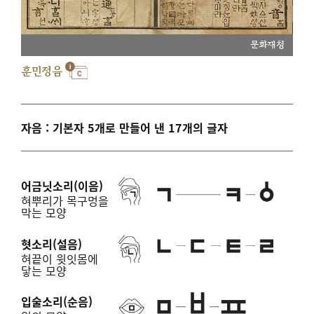
문화재청
훈민정음
자음 : 기본자 5개로 만들어 낸 17개의 글자
어금닛소리(이음)
혀뿌리가 목구멍을
막는 모양
혓소리(설음)
혀끝이 윗잇몸에
닿는 모양
입술소리(순음)