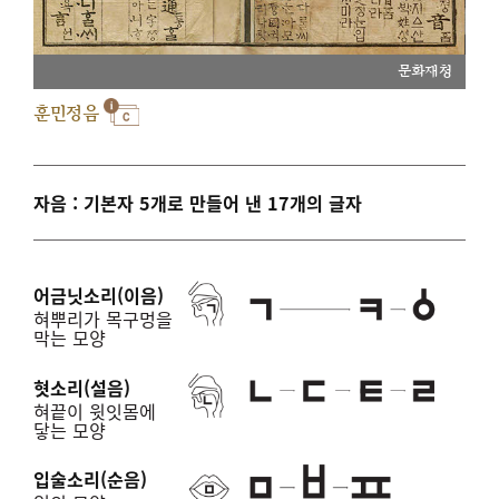
문화재청
훈민정음
자음 : 기본자 5개로 만들어 낸 17개의 글자
어금닛소리(이음)
혀뿌리가 목구멍을
막는 모양
혓소리(설음)
혀끝이 윗잇몸에
닿는 모양
입술소리(순음)