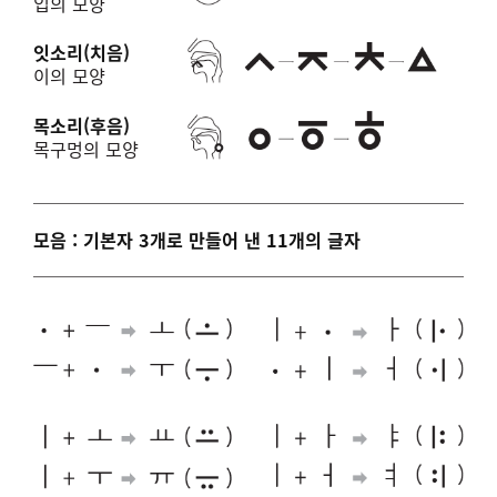
입의 모양
잇소리(치음)
이의 모양
목소리(후음)
목구멍의 모양
모음 : 기본자 3개로 만들어 낸 11개의 글자