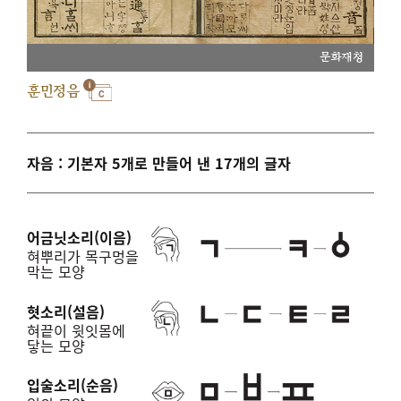
문화재청
훈민정음
자음 : 기본자 5개로 만들어 낸 17개의 글자
어금닛소리(이음)
혀뿌리가 목구멍을
막는 모양
혓소리(설음)
혀끝이 윗잇몸에
닿는 모양
입술소리(순음)