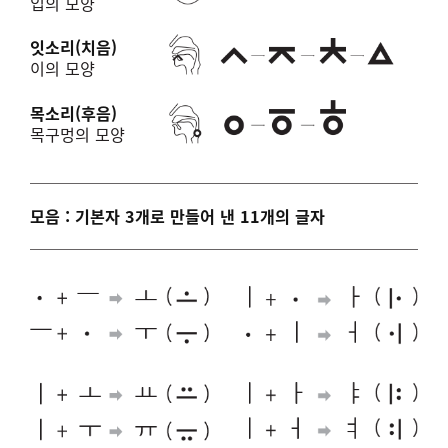
입의 모양
잇소리(치음)
이의 모양
목소리(후음)
목구멍의 모양
모음 : 기본자 3개로 만들어 낸 11개의 글자