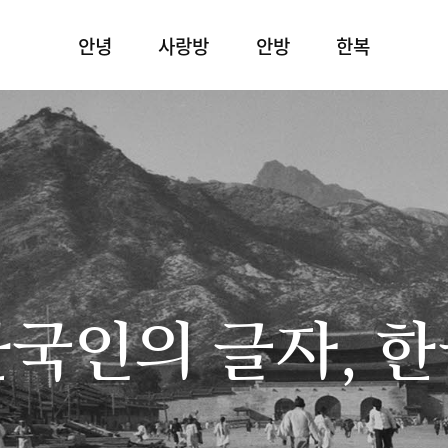
안녕
사랑방
안방
한복
국인의 글자, 