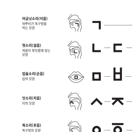
어금닛소리(이음)
혀뿌리가 목구멍을
막는 모양
혓소리(설음)
혀끝이 윗잇몸에 닿는
모양
입술소리(순음)
입의 모양
잇소리(치음)
이의 모양
목소리(후음)
목구멍의 모양