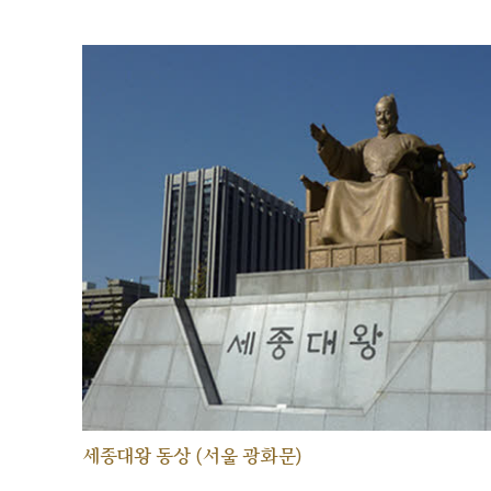
세종대왕 동상 (서울 광화문)