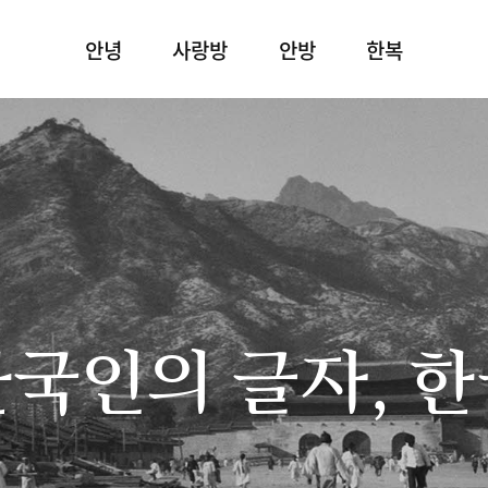
안녕
사랑방
안방
한복
국인의 글자, 