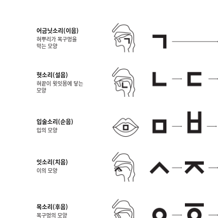
어금닛소리(이음)
혀뿌리가 목구멍을
막는 모양
혓소리(설음)
혀끝이 윗잇몸에 닿는
모양
입술소리(순음)
입의 모양
잇소리(치음)
이의 모양
목소리(후음)
목구멍의 모양