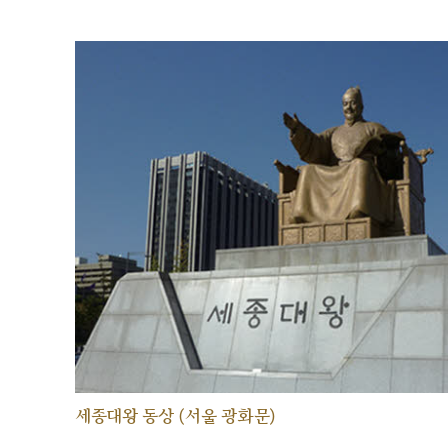
세종대왕 동상 (서울 광화문)