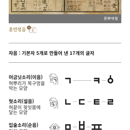
문화재청
훈민정음
자음 : 기본자 5개로 만들어 낸 17개의 글자
어금닛소리(이음)
혀뿌리가 목구멍을
막는 모양
혓소리(설음)
혀끝이 윗잇몸에
닿는 모양
입술소리(순음)