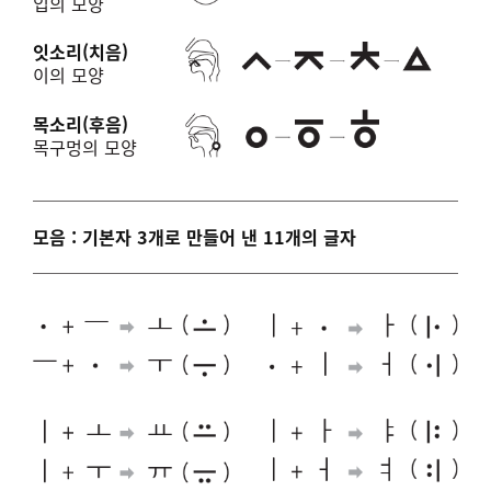
입의 모양
잇소리(치음)
이의 모양
목소리(후음)
목구멍의 모양
모음 : 기본자 3개로 만들어 낸 11개의 글자