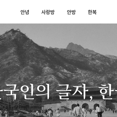
안녕
사랑방
안방
한복
국인의 글자, 