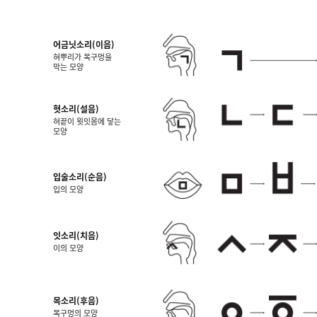
어금닛소리(이음)
혀뿌리가 목구멍을
막는 모양
혓소리(설음)
혀끝이 윗잇몸에 닿는
모양
입술소리(순음)
입의 모양
잇소리(치음)
이의 모양
목소리(후음)
목구멍의 모양