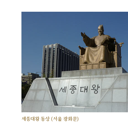
세종대왕 동상 (서울 광화문)