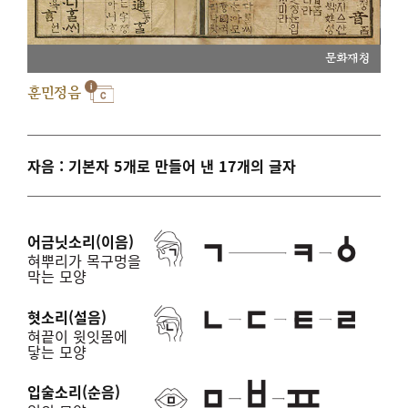
문화재청
훈민정음
자음 : 기본자 5개로 만들어 낸 17개의 글자
어금닛소리(이음)
혀뿌리가 목구멍을
막는 모양
혓소리(설음)
혀끝이 윗잇몸에
닿는 모양
입술소리(순음)