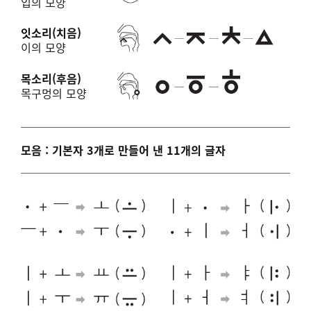
입의 모양
잇소리(치음)
이의 모양
목소리(후음)
목구멍의 모양
모음 : 기본자 3개로 만들어 낸 11개의 글자