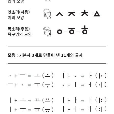
입의 모양
잇소리(치음)
이의 모양
목소리(후음)
목구멍의 모양
모음 : 기본자 3개로 만들어 낸 11개의 글자