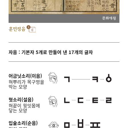
문화재청
훈민정음
자음 : 기본자 5개로 만들어 낸 17개의 글자
어금닛소리(이음)
혀뿌리가 목구멍을
막는 모양
혓소리(설음)
혀끝이 윗잇몸에
닿는 모양
입술소리(순음)