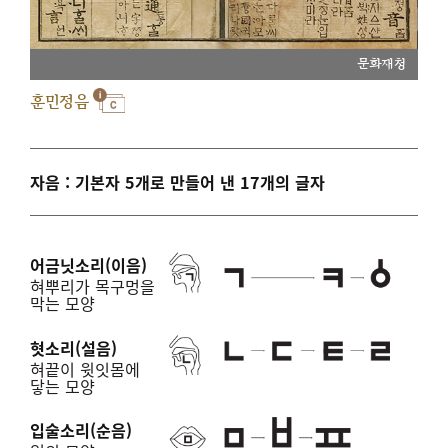
문화재청
훈민정음
자음 : 기본자 5개로 만들어 낸 17개의 글자
어금닛소리(이음)
혀뿌리가 목구멍을
막는 모양
혓소리(설음)
혀끝이 윗잇몸에
닿는 모양
입술소리(순음)