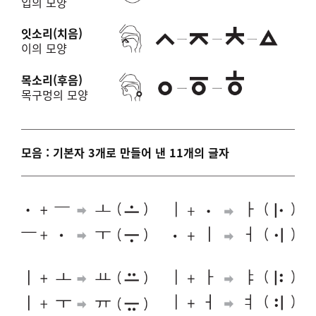
입의 모양
잇소리(치음)
이의 모양
목소리(후음)
목구멍의 모양
모음 : 기본자 3개로 만들어 낸 11개의 글자