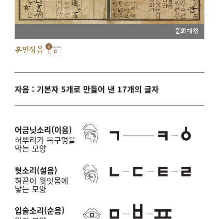
문화재청
훈민정음
자음 : 기본자 5개로 만들어 낸 17개의 글자
어금닛소리(이음)
혀뿌리가 목구멍을
막는 모양
혓소리(설음)
혀끝이 윗잇몸에
닿는 모양
입술소리(순음)