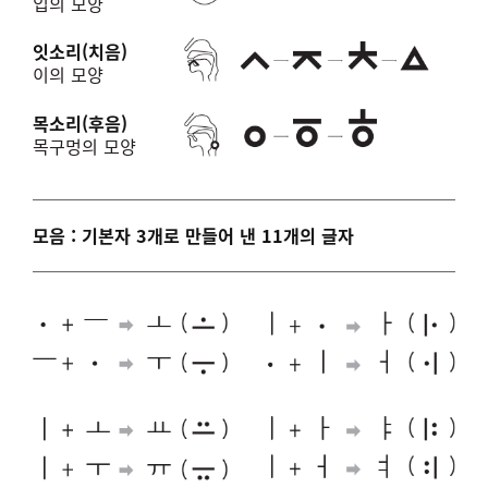
입의 모양
잇소리(치음)
이의 모양
목소리(후음)
목구멍의 모양
모음 : 기본자 3개로 만들어 낸 11개의 글자