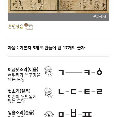
문화재청
훈민정음
자음 : 기본자 5개로 만들어 낸 17개의 글자
어금닛소리(이음)
혀뿌리가 목구멍을
막는 모양
혓소리(설음)
혀끝이 윗잇몸에
닿는 모양
입술소리(순음)