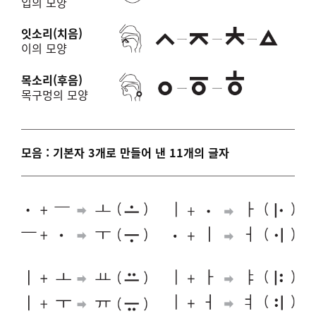
입의 모양
잇소리(치음)
이의 모양
목소리(후음)
목구멍의 모양
모음 : 기본자 3개로 만들어 낸 11개의 글자