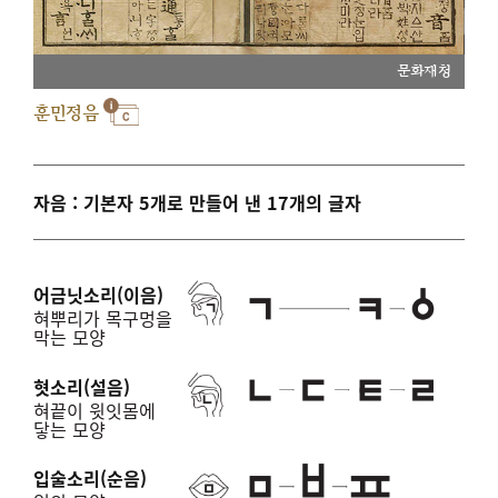
문화재청
훈민정음
자음 : 기본자 5개로 만들어 낸 17개의 글자
어금닛소리(이음)
혀뿌리가 목구멍을
막는 모양
혓소리(설음)
혀끝이 윗잇몸에
닿는 모양
입술소리(순음)