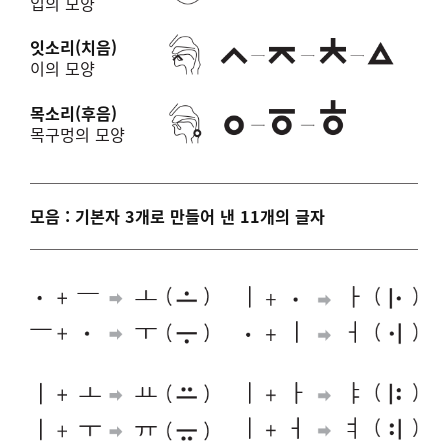
입의 모양
잇소리(치음)
이의 모양
목소리(후음)
목구멍의 모양
모음 : 기본자 3개로 만들어 낸 11개의 글자