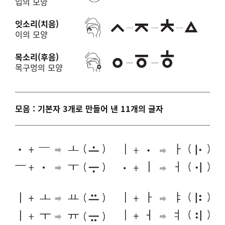
입의 모양
잇소리(치음)
이의 모양
목소리(후음)
목구멍의 모양
모음 : 기본자 3개로 만들어 낸 11개의 글자