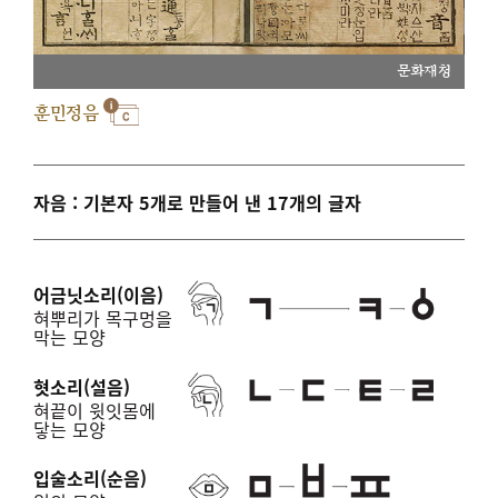
문화재청
훈민정음
자음 : 기본자 5개로 만들어 낸 17개의 글자
어금닛소리(이음)
혀뿌리가 목구멍을
막는 모양
혓소리(설음)
혀끝이 윗잇몸에
닿는 모양
입술소리(순음)