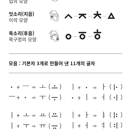
입의 모양
잇소리(치음)
이의 모양
목소리(후음)
목구멍의 모양
모음 : 기본자 3개로 만들어 낸 11개의 글자