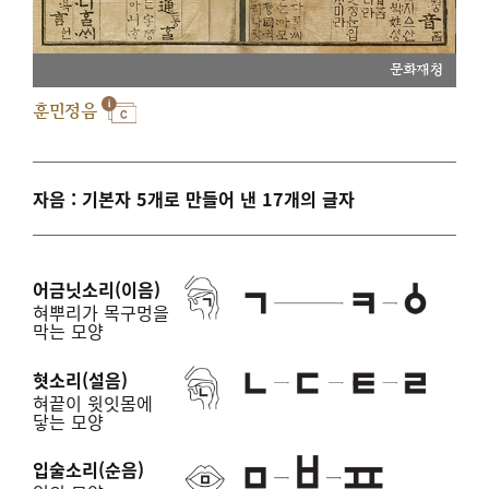
문화재청
훈민정음
자음 : 기본자 5개로 만들어 낸 17개의 글자
어금닛소리(이음)
혀뿌리가 목구멍을
막는 모양
혓소리(설음)
혀끝이 윗잇몸에
닿는 모양
입술소리(순음)