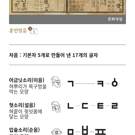
문화재청
훈민정음
자음 : 기본자 5개로 만들어 낸 17개의 글자
어금닛소리(이음)
혀뿌리가 목구멍을
막는 모양
혓소리(설음)
혀끝이 윗잇몸에
닿는 모양
입술소리(순음)