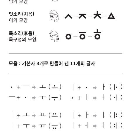
입의 모양
잇소리(치음)
이의 모양
목소리(후음)
목구멍의 모양
모음 : 기본자 3개로 만들어 낸 11개의 글자