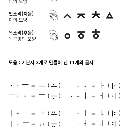
입의 모양
잇소리(치음)
이의 모양
목소리(후음)
목구멍의 모양
모음 : 기본자 3개로 만들어 낸 11개의 글자