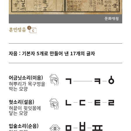
문화재청
훈민정음
자음 : 기본자 5개로 만들어 낸 17개의 글자
어금닛소리(이음)
혀뿌리가 목구멍을
막는 모양
혓소리(설음)
혀끝이 윗잇몸에
닿는 모양
입술소리(순음)