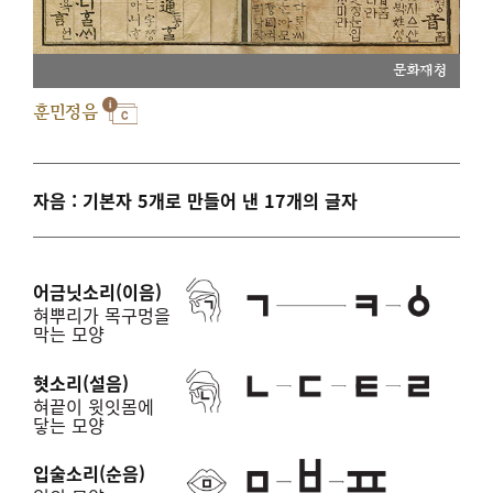
문화재청
훈민정음
자음 : 기본자 5개로 만들어 낸 17개의 글자
어금닛소리(이음)
혀뿌리가 목구멍을
막는 모양
혓소리(설음)
혀끝이 윗잇몸에
닿는 모양
입술소리(순음)