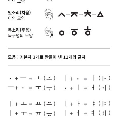
입의 모양
잇소리(치음)
이의 모양
목소리(후음)
목구멍의 모양
모음 : 기본자 3개로 만들어 낸 11개의 글자