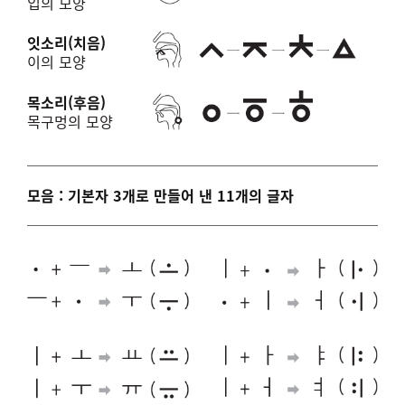
입의 모양
잇소리(치음)
이의 모양
목소리(후음)
목구멍의 모양
모음 : 기본자 3개로 만들어 낸 11개의 글자