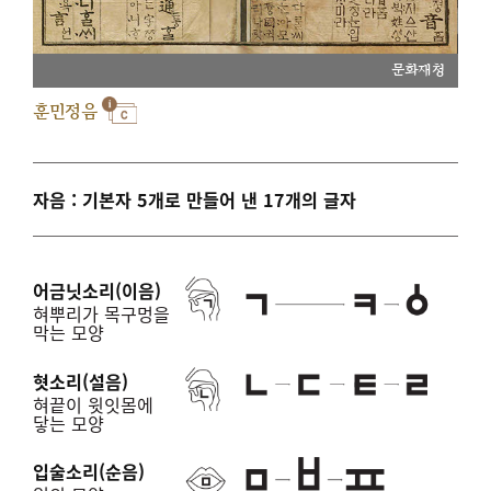
문화재청
훈민정음
자음 : 기본자 5개로 만들어 낸 17개의 글자
어금닛소리(이음)
혀뿌리가 목구멍을
막는 모양
혓소리(설음)
혀끝이 윗잇몸에
닿는 모양
입술소리(순음)