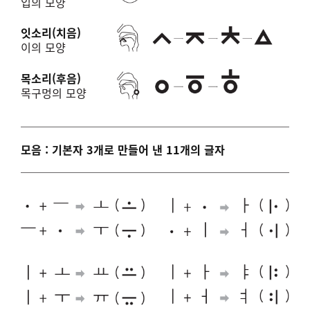
입의 모양
잇소리(치음)
이의 모양
목소리(후음)
목구멍의 모양
모음 : 기본자 3개로 만들어 낸 11개의 글자