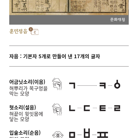
문화재청
훈민정음
자음 : 기본자 5개로 만들어 낸 17개의 글자
어금닛소리(이음)
혀뿌리가 목구멍을
막는 모양
혓소리(설음)
혀끝이 윗잇몸에
닿는 모양
입술소리(순음)