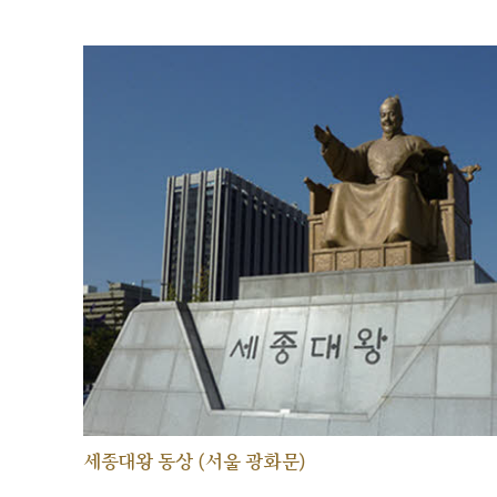
세종대왕 동상 (서울 광화문)