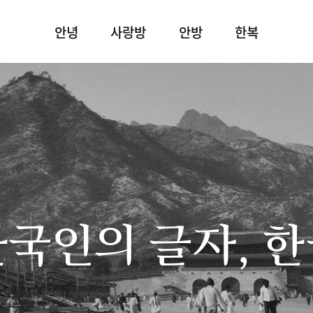
안녕
사랑방
안방
한복
국인의 글자, 