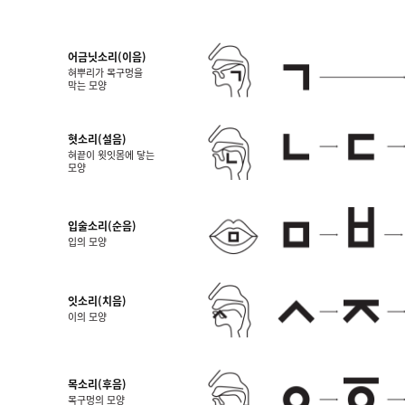
어금닛소리(이음)
혀뿌리가 목구멍을
막는 모양
혓소리(설음)
혀끝이 윗잇몸에 닿는
모양
입술소리(순음)
입의 모양
잇소리(치음)
이의 모양
목소리(후음)
목구멍의 모양