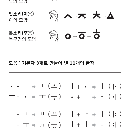
입의 모양
잇소리(치음)
이의 모양
목소리(후음)
목구멍의 모양
모음 : 기본자 3개로 만들어 낸 11개의 글자