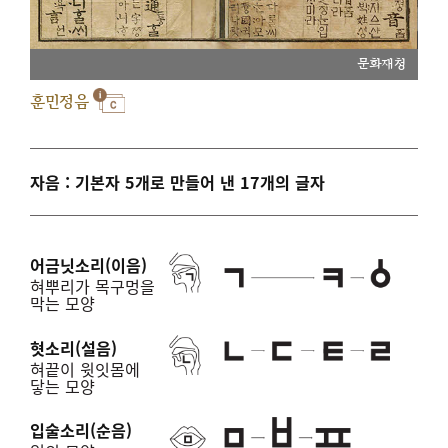
문화재청
훈민정음
자음 : 기본자 5개로 만들어 낸 17개의 글자
어금닛소리(이음)
혀뿌리가 목구멍을
막는 모양
혓소리(설음)
혀끝이 윗잇몸에
닿는 모양
입술소리(순음)