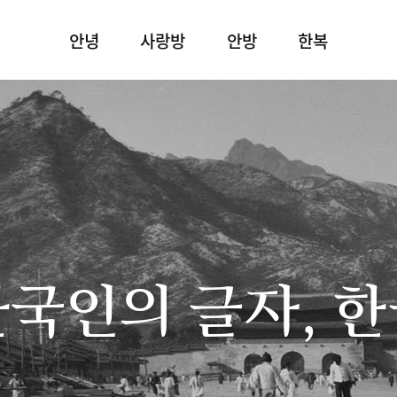
안녕
사랑방
안방
한복
국인의 글자, 