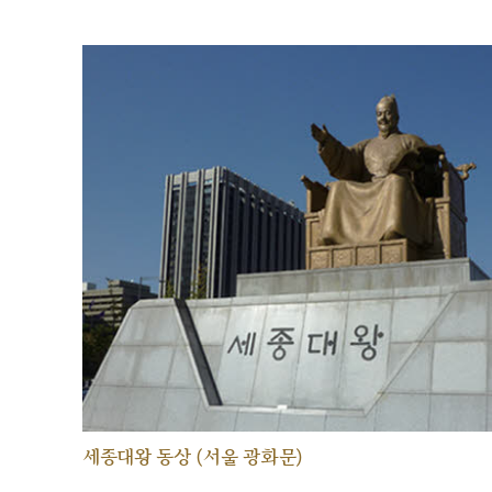
세종대왕 동상 (서울 광화문)