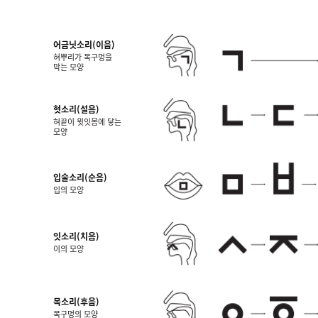
어금닛소리(이음)
혀뿌리가 목구멍을
막는 모양
혓소리(설음)
혀끝이 윗잇몸에 닿는
모양
입술소리(순음)
입의 모양
잇소리(치음)
이의 모양
목소리(후음)
목구멍의 모양