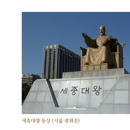
세종대왕 동상 (서울 광화문)