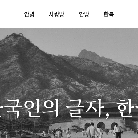
안녕
사랑방
안방
한복
국인의 글자, 