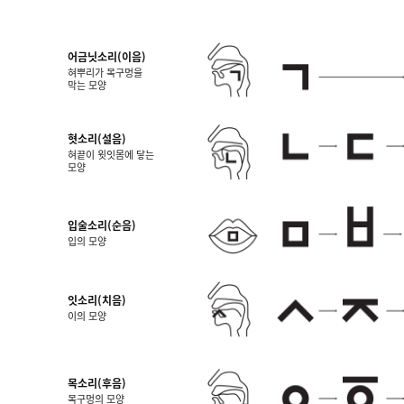
어금닛소리(이음)
혀뿌리가 목구멍을
막는 모양
혓소리(설음)
혀끝이 윗잇몸에 닿는
모양
입술소리(순음)
입의 모양
잇소리(치음)
이의 모양
목소리(후음)
목구멍의 모양