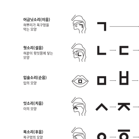
어금닛소리(이음)
혀뿌리가 목구멍을
막는 모양
혓소리(설음)
혀끝이 윗잇몸에 닿는
모양
입술소리(순음)
입의 모양
잇소리(치음)
이의 모양
목소리(후음)
목구멍의 모양