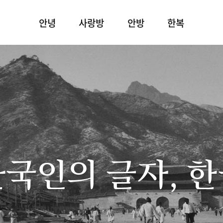
안녕
사랑방
안방
한복
국인의 글자, 