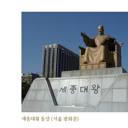
세종대왕 동상 (서울 광화문)