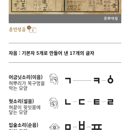
문화재청
훈민정음
자음 : 기본자 5개로 만들어 낸 17개의 글자
어금닛소리(이음)
혀뿌리가 목구멍을
막는 모양
혓소리(설음)
혀끝이 윗잇몸에
닿는 모양
입술소리(순음)