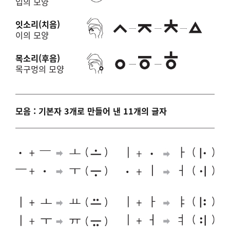
입의 모양
잇소리(치음)
이의 모양
목소리(후음)
목구멍의 모양
모음 : 기본자 3개로 만들어 낸 11개의 글자