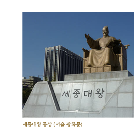
세종대왕 동상 (서울 광화문)