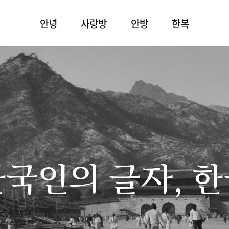
안녕
사랑방
안방
한복
국인의 글자, 