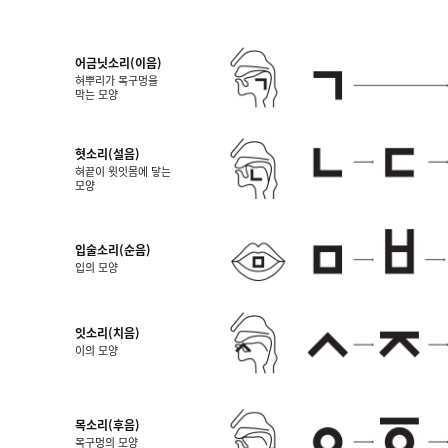
어금닛소리(이음)
혀뿌리가 목구멍을
막는 모양
혓소리(설음)
혀끝이 윗잇몸에 닿는
모양
입술소리(순음)
입의 모양
잇소리(치음)
이의 모양
목소리(후음)
목구멍의 모양