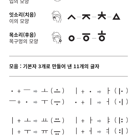
입의 모양
잇소리(치음)
이의 모양
목소리(후음)
목구멍의 모양
모음 : 기본자 3개로 만들어 낸 11개의 글자