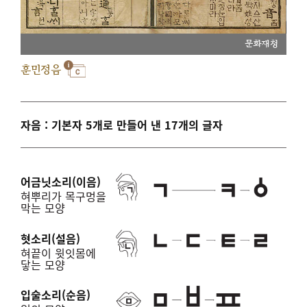
문화재청
훈민정음
자음 : 기본자 5개로 만들어 낸 17개의 글자
어금닛소리(이음)
혀뿌리가 목구멍을
막는 모양
혓소리(설음)
혀끝이 윗잇몸에
닿는 모양
입술소리(순음)