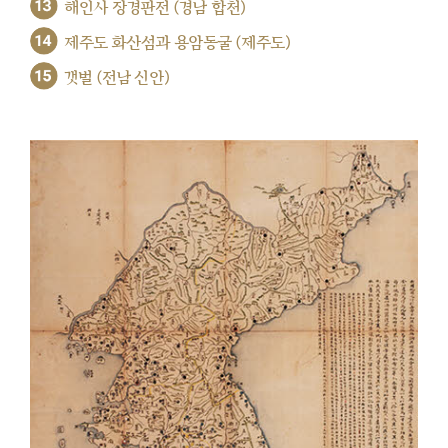
13
해인사 장경판전 (경남 합천)
14
제주도 화산섬과 용암동굴 (제주도)
15
갯벌 (전남 신안)