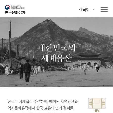
한국어
대한민국의
세계유산
한국은 사계절이 뚜렷하며, 빼어난 자연경관과
역사문화유적에서 한국 고유의 멋과 정취를
안녕