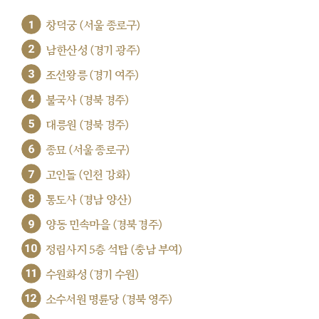
1
창덕궁 (서울 종로구)
2
남한산성 (경기 광주)
3
조선왕릉 (경기 여주)
4
불국사 (경북 경주)
5
대릉원 (경북 경주)
6
종묘 (서울 종로구)
7
고인돌 (인천 강화)
8
통도사 (경남 양산)
9
양동 민속마을 (경북 경주)
10
정림사지 5층 석탑 (충남 부여)
11
수원화성 (경기 수원)
12
소수서원 명륜당 (경북 영주)