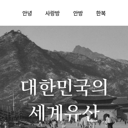
안녕
사랑방
안방
한복
대한민국의
세계유산