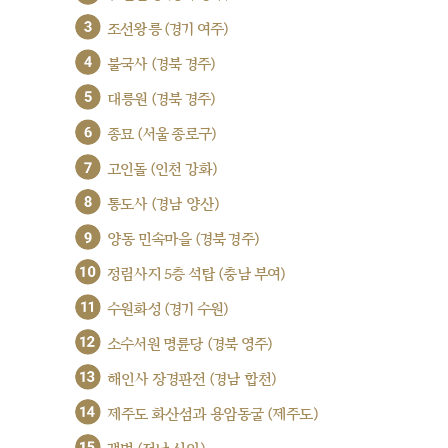
3
조선왕릉 (경기 여주)
4
불국사 (경북 경주)
5
대릉원 (경북 경주)
6
종묘 (서울 종로구)
7
고인돌 (인천 강화)
8
통도사 (경남 양산)
9
양동 민속마을 (경북 경주)
10
정림사지 5층 석탑 (충남 부여)
11
수원화성 (경기 수원)
12
소수서원 명륜당 (경북 영주)
13
해인사 장경판전 (경남 합천)
14
제주도 화산섬과 용암동굴 (제주도)
15