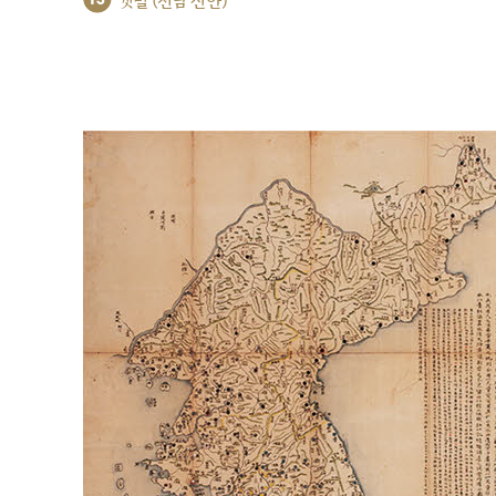
갯벌 (전남 신안)